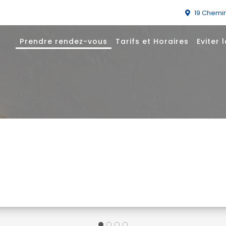
19 Chemi
Prendre rendez-vous
Tarifs et Horaires
Eviter 
us en ligne sur inter
 prenez rendez-vous, et nous nous occupons du r