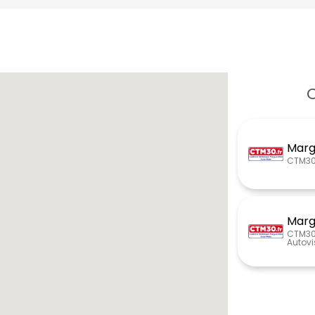
C
Marg
CTM30 
Marg
CTM30 
Autovi