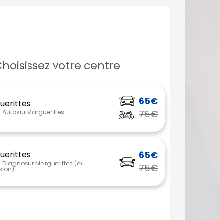
hoisissez votre centre
65€
uerittes
Autosur Marguerittes
75€
uerittes
65€
Diagnosur Marguerittes (ex
75€
sion)