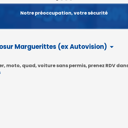
Notre préoccupation, votre sécurité
sur Marguerittes (ex Autovision)
arrow_drop_down
oter, moto, quad, voiture sans permis, prenez RDV dan
s