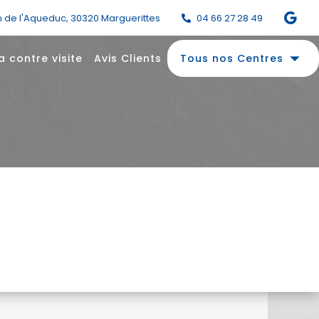
n de l'Aqueduc
,
30320
Marguerittes
04 66 27 28 49
arrow_drop_down
la contre visite
Avis Clients
Tous nos Centres
net 24h/24
este.