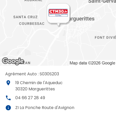
Agrément Auto : S030S203
place
19 Chemin de l'Aqueduc
30320
Marguerittes
local_phone
04 66 27 28 49
info
ZI La Ponche Route d'Avignon