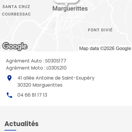
Agrément Auto : S030S177
Agrément Moto : L030S210
place
41 allée Antoine de Saint-Exupéry
30320
Marguerittes
local_phone
04 66 81 17 13
Actualités